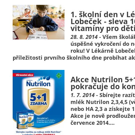
1. školní den v L
Lobeček - sleva 
vitamíny pro děti
28. 8. 2014
- Všem škol
úspěšné vykročení do n
roku! V Lékárně Lobeče
příležitosti prvního školního dne probíhat a
Akce Nutrilon 5
pokračuje do kon
1. 7. 2014
- Sbírejte raz
mlék Nutrilon 2,3,4,5 (v
nebo HA 2,3 a získejte 
Akce je nově prodlouže
července 2014.…