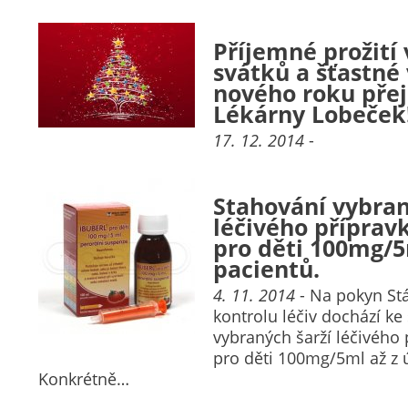
Příjemné prožití
svátků a šťastné
nového roku přej
Lékárny Lobeček
17. 12. 2014
-
Stahování vybran
léčivého příprav
pro děti 100mg/5
pacientů.
4. 11. 2014
- Na pokyn St
kontrolu léčiv dochází ke
vybraných šarží léčivého 
pro děti 100mg/5ml až z 
Konkrétně…