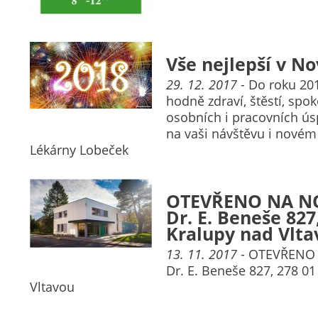
Vše nejlepší v N
29. 12. 2017
- Do roku 20
hodně zdraví, štěstí, spok
osobních i pracovních ú
na vaši návštěvu i novém 
Lékárny Lobeček
OTEVŘENO NA NO
Dr. E. Beneše 827
Kralupy nad Vlta
13. 11. 2017
- OTEVŘENO 
Dr. E. Beneše 827, 278 0
Vltavou