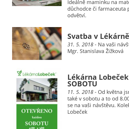
Ideálně maminku na mate
důchodce či farmaceuta p
odvětví.
Svatba v Lékárn
31. 5. 2018
- Na vaši návš
Mgr. Stanislava Žižková
Lékárna Lobeče
SOBOTU
11. 5. 2018
- Od května js
také v sobotu a to od 8.0
se na vaši návštěvu. Kole
Lobeček