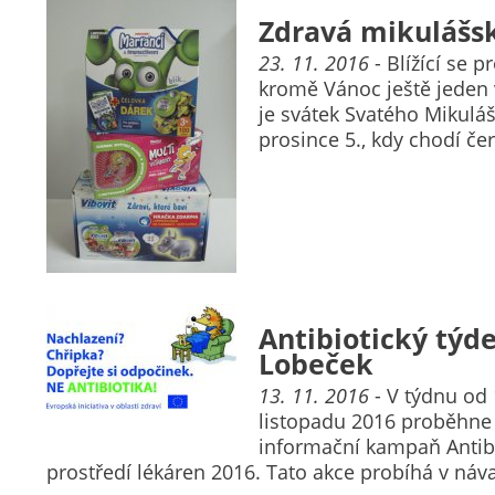
Zdravá mikulášs
23. 11. 2016
- Blížící se p
kromě Vánoc ještě jeden
je svátek Svatého Mikuláš
prosince 5., kdy chodí če
Antibiotický týd
Lobeček
13. 11. 2016
- V týdnu od 
listopadu 2016 proběhne
informační kampaň Antibi
prostředí lékáren 2016. Tato akce probíhá v náv