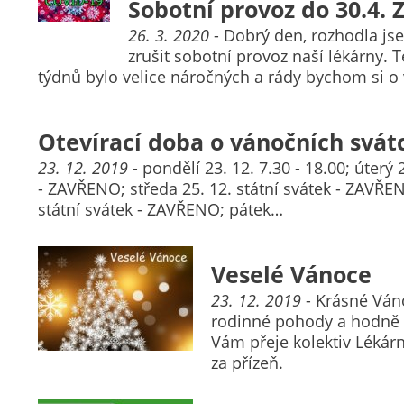
Sobotní provoz do 30.4.
26. 3. 2020
- Dobrý den, rozhodla js
zrušit sobotní provoz naší lékárny. 
týdnů bylo velice náročných a rády bychom si 
Otevírací doba o vánočních svát
23. 12. 2019
- pondělí 23. 12. 7.30 - 18.00; úterý 
- ZAVŘENO; středa 25. 12. státní svátek - ZAVŘEN
státní svátek - ZAVŘENO; pátek…
Veselé Vánoce
23. 12. 2019
- Krásné Váno
rodinné pohody a hodně z
Vám přeje kolektiv Léká
za přízeň.