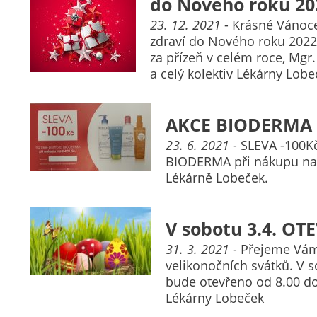
do Nového roku 20
23. 12. 2021
- Krásné Vánoc
zdraví do Nového roku 202
za přízeň v celém roce, Mgr.
a celý kolektiv Lékárny Lobe
AKCE BIODERMA
23. 6. 2021
- SLEVA -100Kč
BIODERMA při nákupu na
Lékárně Lobeček.
V sobotu 3.4. O
31. 3. 2021
- Přejeme Vám 
velikonočních svátků. V s
bude otevřeno od 8.00 do
Lékárny Lobeček