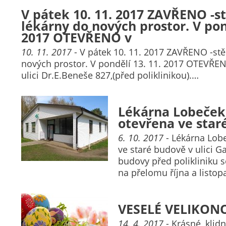
V pátek 10. 11. 2017 ZAVŘENO -s
lékárny do nových prostor. V pond
2017 OTEVŘENO v
10. 11. 2017
- V pátek 10. 11. 2017 ZAVŘENO -st
nových prostor. V pondělí 13. 11. 2017 OTEVŘE
ulici Dr.E.Beneše 827,(před poliklinikou).…
Lékárna Lobeček
otevřena ve star
6. 10. 2017
- Lékárna Lobe
ve staré budově v ulici 
budovy před polikliniku 
na přelomu října a listop
VESELÉ VELIKON
14. 4. 2017
- Krásné, klid