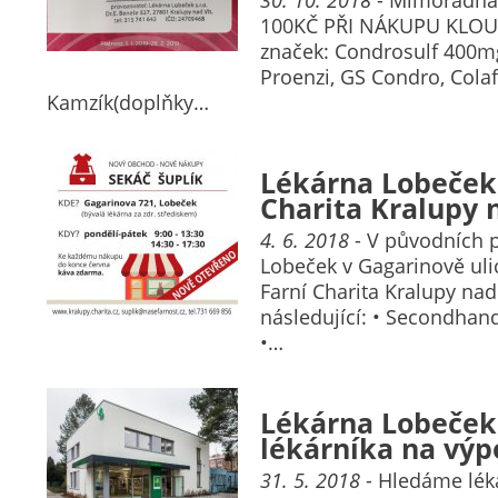
100KČ PŘI NÁKUPU KLO
značek: Condrosulf 400mg(
Proenzi, GS Condro, Colaf
Kamzík(doplňky…
Lékárna Lobeček 
Charita Kralupy 
4. 6. 2018
- V původních 
Lobeček v Gagarinově uli
Farní Charita Kralupy nad
následující: • Secondhan
•…
Lékárna Lobeček
lékárníka na vý
31. 5. 2018
- Hledáme lék