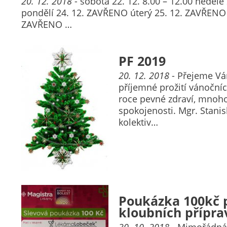
20. 12. 2018
- sobota 22. 12. 8.00 – 12.00 neděl
pondělí 24. 12. ZAVŘENO úterý 25. 12. ZAVŘENO 
ZAVŘENO …
PF 2019
20. 12. 2018
- Přejeme Vá
příjemné prožití vánoční
roce pevné zdraví, mnoho
spokojenosti. Mgr. Stanis
kolektiv…
Poukázka 100kč 
kloubních přípra
30. 10. 2018
- Mimořádná