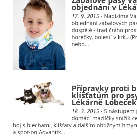
Zábalové pásy Va
objednání v Léká
17. 9. 2015
- Nabízíme V
objednání zábalových pás
dospělé - tradičního pro
horečky, bolestí v krku (P
nebo…
Přípravky proti 
klíšťatům pro ps
Lékárně Lobeček
18. 3. 2015
- S nástupem 
domácí mazlíčky snížili c
boj s blechami, klíšťaty a dalším obtížným hmy
a spot-on Advantix…