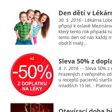
Den dětí v Léká
30. 5. 2016
- Lékárna Lobe
připojí k oslavě Mezináro
který tento rok připadá na
tento den od nás každý m
obdrží malý…
Sleva 50% z dopl
4. 1. 2016
- - Sleva 50% z 
hrazených z veřejného zd
u receptů pacientů starší
mladších 15 let. - Platnos
Otevírací doba 