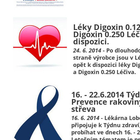
Léky Digoxin 0.12
Digoxin 0.250 Léč
dispozici.
24. 6. 2014
- Po dlouhod
straně výrobce jsou v 
opět k dispozici léky Di
a Digoxin 0.250 Léčiva.
16. - 22.6.2014 Tý
Prevence rakovin
střeva
16. 6. 2014
- Lékárna Lobe
připojuje k Týdnu zdraví
probíhat ve dnech 16. - 2
Letošním tématem je pr