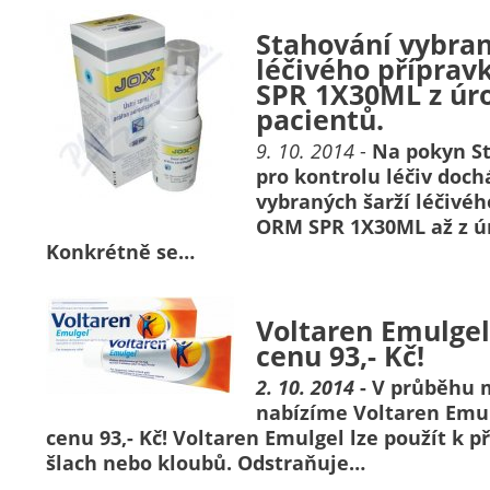
Stahování vybran
léčivého příprav
SPR 1X30ML z úr
pacientů.
9. 10. 2014
-
Na pokyn S
pro kontrolu léčiv doch
vybraných šarží léčivéh
ORM SPR 1X30ML až z ú
Konkrétně se…
Voltaren Emulgel
cenu 93,- Kč!
2. 10. 2014
- V průběhu m
nabízíme Voltaren Emul
cenu 93,- Kč! Voltaren Emulgel lze použít k př
šlach nebo kloubů. Odstraňuje…